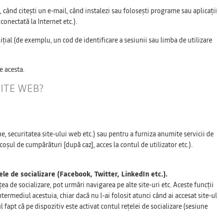
 când citești un e-mail, când instalezi sau folosești programe sau aplicații
conectată la Internet etc.).
țial (de exemplu, un cod de identificare a sesiunii sau limba de utilizare
e acesta.
ITE WEB?
, securitatea site-ului web etc.) sau pentru a furniza anumite servicii de
oșul de cumpărături [după caz], acces la contul de utilizator etc.).
ele de socializare (Facebook, Twitter, LinkedIn etc.).
a de socializare, pot urmări navigarea pe alte site-uri etc. Aceste funcții
ntermediul acestuia, chiar dacă nu l-ai folosit atunci când ai accesat site-ul
 fapt că pe dispozitiv este activat contul rețelei de socializare (sesiune