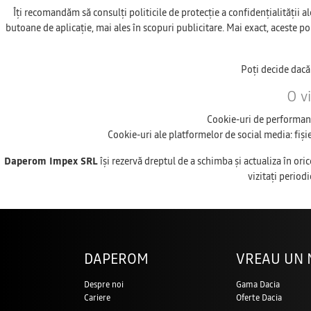
Îți recomandăm să consulți politicile de protecție a confidențialității a
butoane de aplicație, mai ales în scopuri publicitare. Mai exact, aceste pol
Poți decide dacă
O vi
Cookie-uri de performanță
Cookie-uri ale platformelor de social media: fișie
Daperom Impex SRL
îşi rezervă dreptul de a schimba şi actualiza în or
vizitaţi periodi
DAPEROM
VREAU UN 
Despre noi
Gama Dacia
Cariere
Oferte Dacia