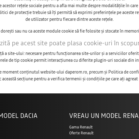
le acestor rețele sociale pentru a afla mai multe despre modalitățile în care 
itici de protecție trebuie să îți permită să exprimi preferințele pe aceste r
de utilizator pentru fiecare dintre aceste rețele.
 dorești sau nu ca aceste module cookie să fie folosite și stocate în memori
zită pe acest site poate plasa cookie-uri în scopu
 a site-ului: necesare pentru funcționarea site-urilor și a serviciilor oferit
rele de tip cookie permit interacțiunea cu diferite plugin-uri sociale din i
ice moment conţinutul website-ului daperom.ro, precum şi Politica de confide
c această secţiune pentru a verifica termenii şi condiţiile pe care aţi agreat 
MODEL DACIA
VREAU UN MODEL RENA
Gama Renault
Oferte Renault