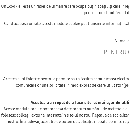
Un „cookie” este un fișier de urmărire care ocupă puțin spațiu și care înre
pentru mobil, indiferent de
Când accesezi un site, aceste module cookie pot transmite informații cătr
Numai em
PENTRU 
Acestea sunt folosite pentru a permite sau a facilita comunicarea electro
comunicare online solicitate în mod expres de către utilizator (pre
Acestea au scopul de a face site-ul mai ușor de utili
Aceste module cookie pot procesa date precum numărul de materiale distribu
folosesc aplicații externe integrate în site-ul nostru. Rețeaua de socializar
nostru. Într-adevăr, acest tip de buton de aplicație îi poate permite reț