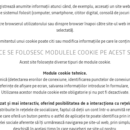
gistrează anumite informații atunci când, de exemplu, accesați un site web,
 sistemul folosit (computer, smartphone, cititor digital, consolă de jocuri 
e browserul utilizatorului sau dinspre browser înapoi către site-ul web ini
selectată).
itentul unui cookie poate citi sau modifica informațiile pe care le conțin
CE SE FOLOSESC MODULELE COOKIE PE ACEST S
Acest site folosește diverse tipuri de module cookie.
Module cookie tehnice.
nică (detectarea erorilor de conexiune, identificarea punctelor de conexiune
ferințe de afișare pe ecran, salvarea informațiilor introduse în formulare, c
Utilizarea acestor module cookie este obligatorie și nu pot fi dezactivate.
zat și mai interactiv, oferind posibilitatea de a interacționa cu rețel
ite în rețelele de socializare, faptul că deții un cont într-o anumită rețe
e care oferă un buton pentru o astfel de aplicație te poate identifica prin i
elei sociale aferente să îți urmărească navigarea pe site-ul web, prin simplul
deschisă) în același timp în care navighezi pe site-ul nostru.